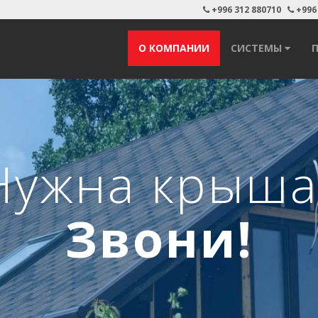
+996 312 880710
+996
О КОМПАНИИ
СИСТЕМЫ
Более 100 видов
длагаемой проду
ПОДРОБНЕЕ