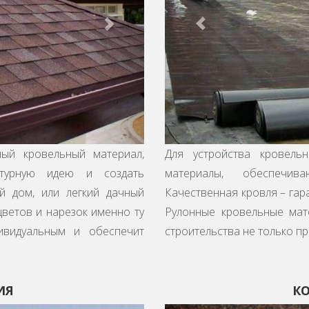
u
s
ый кровельный материал,
Для устройства кровель
ктурную идею и создать
материалы, обеспечив
й дом, или легкий дачный
Качественная кровля – га
ветов и нарезок именно ту
Рулонные кровельные мат
ивидуальным и обеспечит
строительства не только п
ИЯ
К