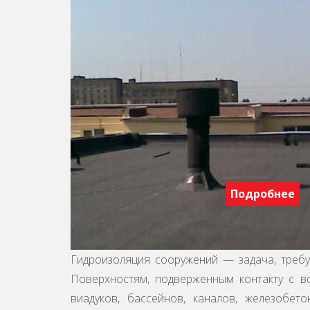
Подробнее
Гидроизоляция сооружений — задача, треб
Поверхностям, подверженным контакту с в
виадуков, бассейнов, каналов, железобет