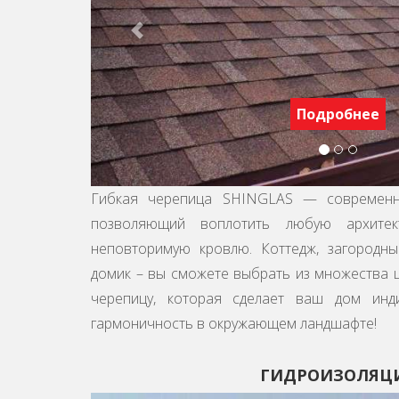
u
s
Подробнее
Гибкая черепица SHINGLAS — современн
позволяющий воплотить любую архите
неповторимую кровлю. Коттедж, загородны
домик – вы сможете выбрать из множества ц
черепицу, которая сделает ваш дом инд
гармоничность в окружающем ландшафте!
ГИДРОИЗОЛЯЦ