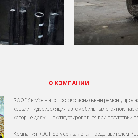
О КОМПАНИИ
ROOF Service – это профессиональный ремонт, прода
кровли, гидроизоляция автомобильных стоянок, парко
которые должны эксплуатироваться при отсутствии вл
Компания ROOF Service является представителем Р